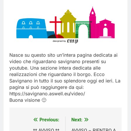
del 26 Marzo 2026
4 Mesi Ago
Mangiaplastica: Più ricicli, più
risparmi!
10 Mesi Ago
Postamat chiuso di notte a
Savignano: misura anti-rapina
fino alle 8:30
11 Mesi Ago
💡 Savignano 4.0 si rinnova: scopri
Nasce su questo sito un’intera pagina dedicata ai
la nuova grafica del blog dedicato
video che riguardano savignano presenti su
al futuro del nostro paese
1 Anno Ago
youtube. Una sezione intera dedicata alle
🌤️ Nuova Webcam Live per il
realizzazioni che riguardano il borgo. Ecco
Meteo a Savignano Irpino!
Savignano in tutto il suo splendore oggi ed ieri. La
2 Anni Ago
pagina si può raggiungere da qui:
Test IT-alert l’11 ottobre:
https://savignano.aswell.eu/video/
messaggio sui cellulari anche a
Buona visione 🙂
Savignano
2 Anni Ago
Navigazione
Previous:
Next:
articoli
** AVVISO **
AVVISO – RIENTRO A