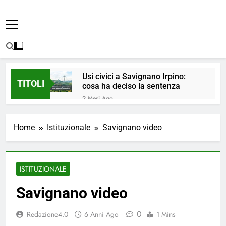
Usi civici a Savignano Irpino:
TITOLI
cosa ha deciso la sentenza
2 Mesi Ago
💧 ULTIM’ORA: ACQUA
NUOVAMENTE POTABILE ✅
Home
Istituzionale
Savignano video
4 Mesi Ago
ORDINANZA N. 8/2026 –
PARZIALE REVOCA DEL DIVIETO
DI UTILIZZO DELL’ACQUA
4 Mesi Ago
ISTITUZIONALE
POTABILE
📢Aggiornamento Situazione
ACQUA
Savignano video
4 Mesi Ago
⚠️ Emergenza Acqua a
0
Redazione4.0
6 Anni Ago
1 Mins
Savignano Irpino: Ordinanza n. 7