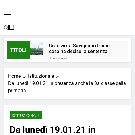
Usi civici a Savignano Irpino:
TITOLI
cosa ha deciso la sentenza
2 Mesi Ago
💧 ULTIM’ORA: ACQUA
NUOVAMENTE POTABILE ✅
Home
Istituzionale
4 Mesi Ago
Da lunedì 19.01.21 in presenza anche la 3a classe della
ORDINANZA N. 8/2026 –
primaria
PARZIALE REVOCA DEL DIVIETO
DI UTILIZZO DELL’ACQUA
4 Mesi Ago
POTABILE
📢Aggiornamento Situazione
ACQUA
ISTITUZIONALE
4 Mesi Ago
⚠️ Emergenza Acqua a
Da lunedì 19.01.21 in
Savignano Irpino: Ordinanza n. 7