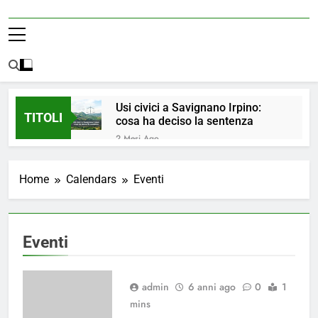
Usi civici a Savignano Irpino:
TITOLI
cosa ha deciso la sentenza
2 Mesi Ago
💧 ULTIM’ORA: ACQUA
NUOVAMENTE POTABILE ✅
Home
Calendars
Eventi
4 Mesi Ago
ORDINANZA N. 8/2026 –
PARZIALE REVOCA DEL DIVIETO
DI UTILIZZO DELL’ACQUA
5 Mesi Ago
Eventi
POTABILE
📢Aggiornamento Situazione
ACQUA
5 Mesi Ago
admin
6 anni ago
0
1
⚠️ Emergenza Acqua a
mins
Savignano Irpino: Ordinanza n. 7