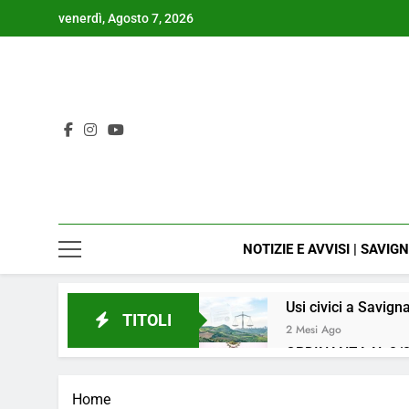
Skip
venerdì, Agosto 7, 2026
to
content
NOTIZIE E AVVISI | SAVIG
Usi civici a Savign
TITOLI
2 Mesi Ago
ORDINANZA N. 8/2
4 Mesi Ago
📢Aggiornamento 
Home