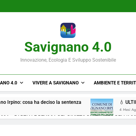
Savignano 4.0
Innovazione, Ecologia E Sviluppo Sostenibile
NANO 4.0
VIVERE A SAVIGNANO
AMBIENTE E TERRI
ano Irpino: cosa ha deciso la sentenza
💧 ULT
4 Mesi A
026 – PARZIALE REVOCA DEL DIVIETO DI UTILIZZO DELL’AC
Situazione ACQUA