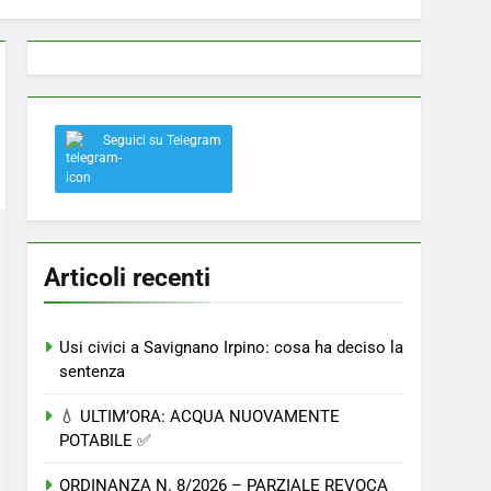
 a Savignano: misura anti-rapina fino alle 8:30
Seguici su Telegram
el nostro paese
Articoli recenti
Usi civici a Savignano Irpino: cosa ha deciso la
sentenza
💧 ULTIM’ORA: ACQUA NUOVAMENTE
POTABILE ✅
ORDINANZA N. 8/2026 – PARZIALE REVOCA