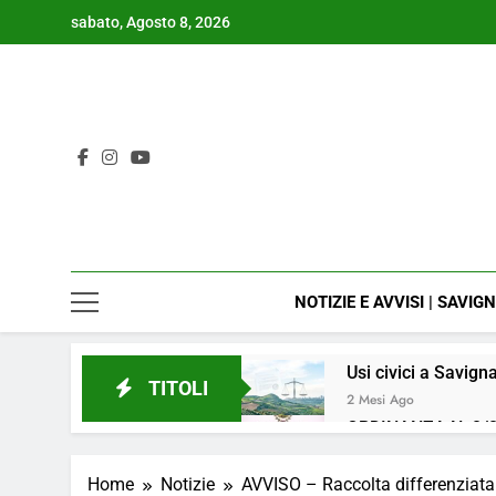
Skip
sabato, Agosto 8, 2026
to
content
NOTIZIE E AVVISI | SAVIG
Usi civici a Savign
TITOLI
2 Mesi Ago
ORDINANZA N. 8/2
4 Mesi Ago
📢Aggiornamento 
Home
Notizie
AVVISO – Raccolta differenziata