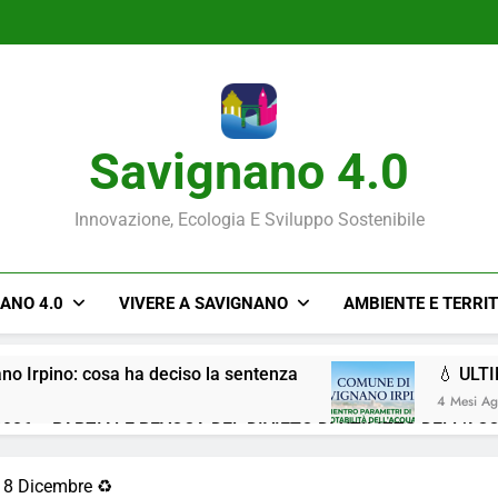
Savignano 4.0
Innovazione, Ecologia E Sviluppo Sostenibile
NANO 4.0
VIVERE A SAVIGNANO
AMBIENTE E TERRI
ano Irpino: cosa ha deciso la sentenza
💧 ULT
4 Mesi A
026 – PARZIALE REVOCA DEL DIVIETO DI UTILIZZO DELL’AC
Situazione ACQUA
 8 Dicembre ♻️