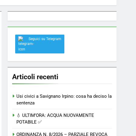
 a Savignano: misura anti-rapina fino alle 8:30
Seguici su Telegram
el nostro paese
Articoli recenti
Usi civici a Savignano Irpino: cosa ha deciso la
sentenza
💧 ULTIM’ORA: ACQUA NUOVAMENTE
POTABILE ✅
ORDINANZA N. 8/2026 – PARZIALE REVOCA