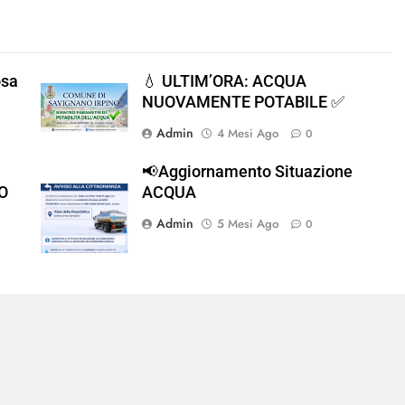
osa
💧 ULTIM’ORA: ACQUA
NUOVAMENTE POTABILE ✅
Admin
4 Mesi Ago
0
📢Aggiornamento Situazione
O
ACQUA
Admin
5 Mesi Ago
0