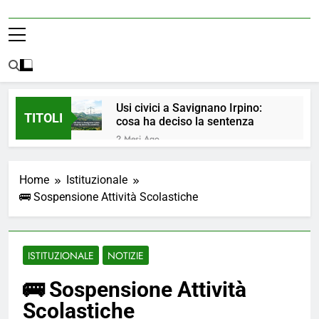
Usi civici a Savignano Irpino:
TITOLI
cosa ha deciso la sentenza
2 Mesi Ago
💧 ULTIM’ORA: ACQUA
NUOVAMENTE POTABILE ✅
Home
Istituzionale
4 Mesi Ago
🚌 Sospensione Attività Scolastiche
ORDINANZA N. 8/2026 –
PARZIALE REVOCA DEL DIVIETO
DI UTILIZZO DELL’ACQUA
4 Mesi Ago
POTABILE
📢Aggiornamento Situazione
ISTITUZIONALE
NOTIZIE
ACQUA
4 Mesi Ago
🚌 Sospensione Attività
⚠️ Emergenza Acqua a
Scolastiche
Savignano Irpino: Ordinanza n. 7