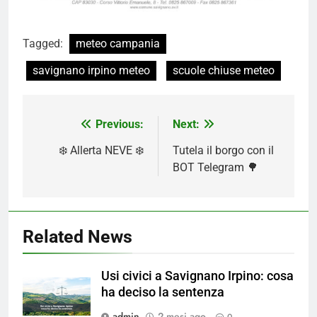
Tagged:
meteo campania
savignano irpino meteo
scuole chiuse meteo
Navigazione
Previous:
Next:
articoli
❄️ Allerta NEVE ❄️
Tutela il borgo con il
BOT Telegram 🌳
Related News
Usi civici a Savignano Irpino: cosa
ha deciso la sentenza
admin
2 mesi ago
0