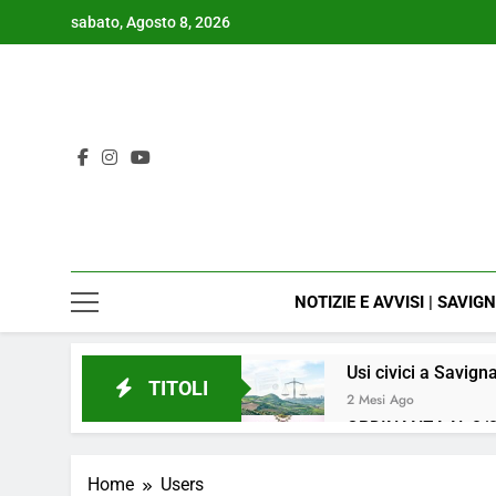
Skip
sabato, Agosto 8, 2026
to
content
NOTIZIE E AVVISI | SAVIG
Usi civici a Savign
TITOLI
2 Mesi Ago
ORDINANZA N. 8/2
4 Mesi Ago
📢Aggiornamento 
Home
Users