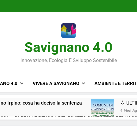
Savignano 4.0
Innovazione, Ecologia E Sviluppo Sostenibile
NANO 4.0
VIVERE A SAVIGNANO
AMBIENTE E TERRI
ano Irpino: cosa ha deciso la sentenza
💧 ULT
4 Mesi A
026 – PARZIALE REVOCA DEL DIVIETO DI UTILIZZO DELL’AC
Situazione ACQUA