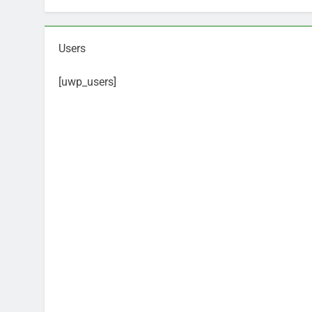
4 Mesi Ago
⚠️ Emergenza Acqu
Users
4 Mesi Ago
Mangiaplastica: Più 
[uwp_users]
10 Mesi Ago
💡 Savignano 4.0 si
1 Anno Ago
🌤️ Nuova Webcam L
2 Anni Ago
Test IT-alert l’11 
2 Anni Ago