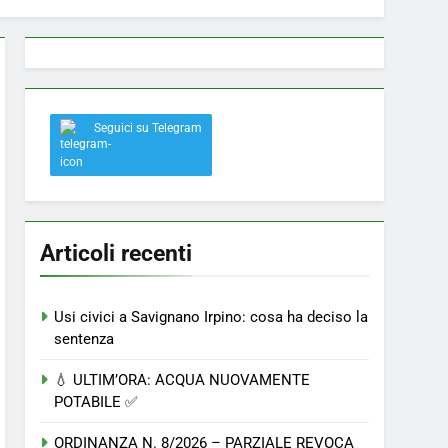
 a Savignano: misura anti-rapina fino alle 8:30
Seguici su Telegram
el nostro paese
Articoli recenti
Usi civici a Savignano Irpino: cosa ha deciso la
sentenza
💧 ULTIM’ORA: ACQUA NUOVAMENTE
POTABILE ✅
ORDINANZA N. 8/2026 – PARZIALE REVOCA