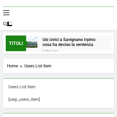
Usi civici a Savignano Irpino:
TITOLI
cosa ha deciso la sentenza
2 Mesi Ago
💧 ULTIM’ORA: ACQUA
NUOVAMENTE POTABILE ✅
Home
Users List Item
4 Mesi Ago
ORDINANZA N. 8/2026 –
PARZIALE REVOCA DEL DIVIETO
DI UTILIZZO DELL’ACQUA
5 Mesi Ago
Users List Item
POTABILE
📢Aggiornamento Situazione
ACQUA
[uwp_users_item]
5 Mesi Ago
⚠️ Emergenza Acqua a
Savignano Irpino: Ordinanza n. 7