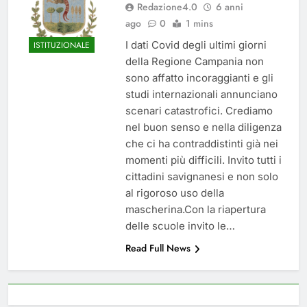
Redazione4.0
6 anni
del 26 Marzo 2026
4 Mesi Ago
ago
0
1 mins
Mangiaplastica: Più ricicli, più
risparmi!
I dati Covid degli ultimi giorni
ISTITUZIONALE
10 Mesi Ago
della Regione Campania non
Postamat chiuso di notte a
sono affatto incoraggianti e gli
Savignano: misura anti-rapina
studi internazionali annunciano
fino alle 8:30
11 Mesi Ago
scenari catastrofici. Crediamo
💡 Savignano 4.0 si rinnova: scopri
nel buon senso e nella diligenza
la nuova grafica del blog dedicato
che ci ha contraddistinti già nei
al futuro del nostro paese
12 Mesi Ago
momenti più difficili. Invito tutti i
🌤️ Nuova Webcam Live per il
cittadini savignanesi e non solo
Meteo a Savignano Irpino!
al rigoroso uso della
2 Anni Ago
mascherina.Con la riapertura
Test IT-alert l’11 ottobre:
delle scuole invito le…
messaggio sui cellulari anche a
Savignano
2 Anni Ago
Read Full News