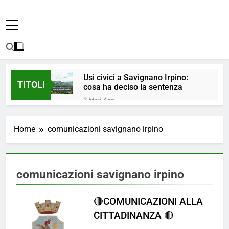
Usi civici a Savignano Irpino:
TITOLI
cosa ha deciso la sentenza
2 Mesi Ago
💧 ULTIM’ORA: ACQUA
NUOVAMENTE POTABILE ✅
Home
comunicazioni savignano irpino
4 Mesi Ago
ORDINANZA N. 8/2026 –
PARZIALE REVOCA DEL DIVIETO
DI UTILIZZO DELL’ACQUA
4 Mesi Ago
comunicazioni savignano irpino
POTABILE
📢Aggiornamento Situazione
ACQUA
🔴COMUNICAZIONI ALLA
4 Mesi Ago
⚠️ Emergenza Acqua a
CITTADINANZA 🔴
Savignano Irpino: Ordinanza n. 7