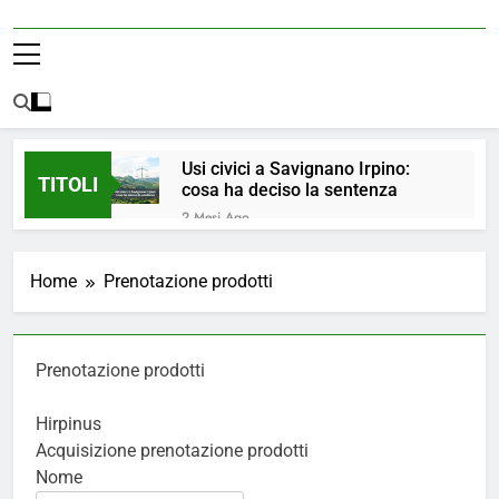
Usi civici a Savignano Irpino:
TITOLI
cosa ha deciso la sentenza
2 Mesi Ago
💧 ULTIM’ORA: ACQUA
NUOVAMENTE POTABILE ✅
Home
Prenotazione prodotti
4 Mesi Ago
ORDINANZA N. 8/2026 –
PARZIALE REVOCA DEL DIVIETO
DI UTILIZZO DELL’ACQUA
5 Mesi Ago
Prenotazione prodotti
POTABILE
📢Aggiornamento Situazione
ACQUA
Hirpinus
5 Mesi Ago
Acquisizione prenotazione prodotti
⚠️ Emergenza Acqua a
Nome
Savignano Irpino: Ordinanza n. 7