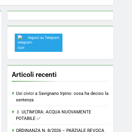
 a Savignano: misura anti-rapina fino alle 8:30
Seguici su Telegram
el nostro paese
Articoli recenti
Usi civici a Savignano Irpino: cosa ha deciso la
sentenza
💧 ULTIM’ORA: ACQUA NUOVAMENTE
POTABILE ✅
ORDINANZA N. 8/2026 – PARZIALE REVOCA