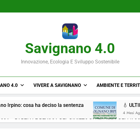
Savignano 4.0
Innovazione, Ecologia E Sviluppo Sostenibile
NANO 4.0
VIVERE A SAVIGNANO
AMBIENTE E TERRI
ano Irpino: cosa ha deciso la sentenza
💧 ULT
4 Mesi A
026 – PARZIALE REVOCA DEL DIVIETO DI UTILIZZO DELL’AC
Situazione ACQUA