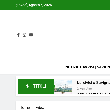
Skip
giovedì, Agosto 6, 2026
to
content
NOTIZIE E AVVISI | SAVIG
Usi civici a Savign
TITOLI
2 Mesi Ago
ORDINANZA N. 8/2
4 Mesi Ago
📢Aggiornamento 
Home
Fibra